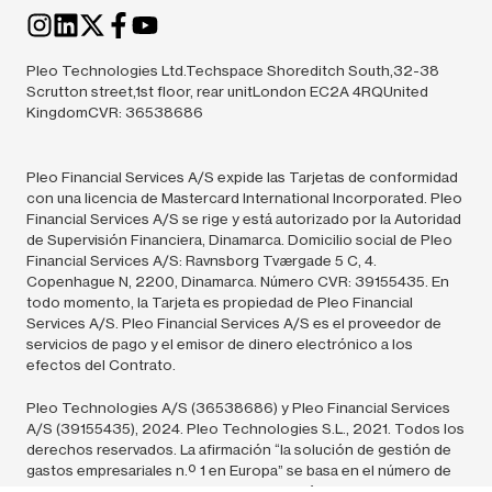
Pleo Technologies Ltd.Techspace Shoreditch South,32-38
Scrutton street,1st floor, rear unitLondon EC2A 4RQUnited
KingdomCVR: 36538686
Pleo Financial Services A/S expide las Tarjetas de conformidad
con una licencia de Mastercard International Incorporated. Pleo
Financial Services A/S se rige y está autorizado por la Autoridad
de Supervisión Financiera, Dinamarca. Domicilio social de Pleo
Financial Services A/S: Ravnsborg Tværgade 5 C, 4.
Copenhague N, 2200, Dinamarca. Número CVR: 39155435. En
todo momento, la Tarjeta es propiedad de Pleo Financial
Services A/S. Pleo Financial Services A/S es el proveedor de
servicios de pago y el emisor de dinero electrónico a los
efectos del Contrato.
Pleo Technologies A/S (36538686) y Pleo Financial Services
A/S (39155435),
2024.
Pleo Technologies S.L., 2021. Todos los
derechos reservados. La afirmación “la solución de gestión de
gastos empresariales n.º 1 en Europa” se basa en el número de
clientes de Pleo en Europa en comparación con soluciones