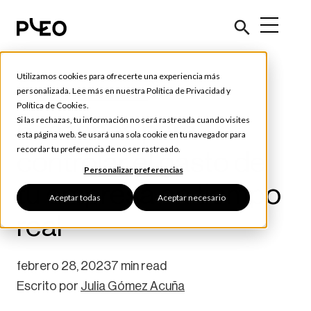
Utilizamos cookies para ofrecerte una experiencia más
Consejos y Herramientas
personalizada. Lee más en nuestra
Política de Privacidad
y
Política de Cookies
.
6 razones para
Si las rechazas, tu información no será rastreada cuando visites
esta página web. Se usará una sola cookie en tu navegador para
recordar tu preferencia de no ser rastreado.
controlar el gasto de
Personalizar preferencias
tu empresa en tiempo
Aceptar todas
Aceptar necesario
real
febrero 28, 2023
7 min read
Escrito por
Julia Gómez Acuña