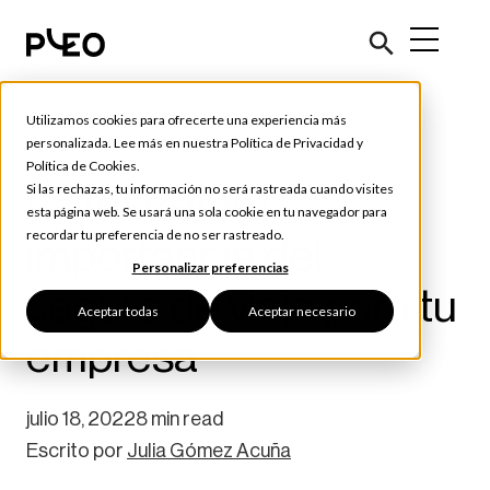
Utilizamos cookies para ofrecerte una experiencia más
Viajes y más gastos
personalizada. Lee más en nuestra
Política de Privacidad
y
Política de Cookies
.
La (extrema)
Si las rechazas, tu información no será rastreada cuando visites
esta página web. Se usará una sola cookie en tu navegador para
recordar tu preferencia de no ser rastreado.
importancia del
Personalizar preferencias
seguro de viaje para tu
Aceptar todas
Aceptar necesario
empresa
julio 18, 2022
8 min read
Escrito por
Julia Gómez Acuña