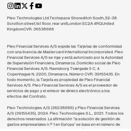
Pleo Technologies Ltd.Techspace Shoreditch South,32-38
Scrutton street,1st floor, rear unitLondon EC2A 4RQUnited
KingdomCVR: 36538686
Pleo Financial Services A/S expide las Tarjetas de conformidad
con una licencia de Mastercard International Incorporated. Pleo
Financial Services A/S se rige y está autorizado por la Autoridad
de Supervisión Financiera, Dinamarca. Domicilio social de Pleo
Financial Services A/S: Ravnsborg Tværgade 5 C, 4.
Copenhague N, 2200, Dinamarca. Número CVR: 39155435. En
todo momento, la Tarjeta es propiedad de Pleo Financial
Services A/S. Pleo Financial Services A/S es el proveedor de
servicios de pago y el emisor de dinero electrónico a los
efectos del Contrato.
Pleo Technologies A/S (36538686) y Pleo Financial Services
A/S (39155435),
2024.
Pleo Technologies S.L., 2021. Todos los
derechos reservados. La afirmación “la solución de gestión de
gastos empresariales n.º 1 en Europa” se basa en el número de
clientes de Pleo en Europa en comparación con soluciones