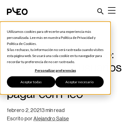
Utilizamos cookies para ofrecerte una experiencia más
Actualidad Pleo
personalizada. Lee más en nuestra
Política de Privacidad
y
Política de Cookies
.
El pueblo ha hablado:
Si las rechazas, tu información no será rastreada cuando visites
esta página web. Se usará una sola cookie en tu navegador para
recordar tu preferencia de no ser rastreado.
el 99 % de los usuarios
Personalizar preferencias
cree que es seguro
Aceptar todas
Aceptar necesario
pagar con Pleo
febrero 2, 2021
3 min read
Escrito por
Alejandro Salse