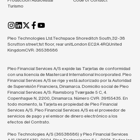
Turismo
Pleo Technologies Ltd.Techspace Shoreditch South,32-38
Scrutton street,1st floor, rear unitLondon EC2A 4RQUnited
KingdomCVR: 36538686
Pleo Financial Services A/S expide las Tarjetas de conformidad
con una licencia de Mastercard International Incorporated. Pleo
Financial Services A/S se rige y está autorizado por la Autoridad
de Supervisión Financiera, Dinamarca. Domicilio social de Pleo
Financial Services A/S: Ravnsborg Tværgade 5 C, 4.
Copenhague N, 2200, Dinamarca. Número CVR: 39155435. En
todo momento, la Tarjeta es propiedad de Pleo Financial
Services A/S. Pleo Financial Services A/S es el proveedor de
servicios de pago y el emisor de dinero electrónico a los
efectos del Contrato.
Pleo Technologies A/S (36538686) y Pleo Financial Services
A/S (39155435),
2024.
Pleo Technologies S.L., 2021. Todos los