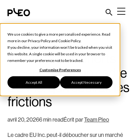
We use cookies to give a more personalised experience. Read
Future of Finance
more in our
Privacy Policy
and
Cookie Policy
.
If you decline, your information won’t be tracked when you visit
Au cœur des efforts
this website. A single cookie will be used in your browser to
remember your preference not to be tracked.
récents pour un cadre
Customise Preferences
Accept All
Accept Necessary
EU Inc. qui réduirait les
frictions
avril 20, 2026
6 min read
Écrit par
Team Pleo
Le cadre EU Inc. peut-il déboucher sur un marché