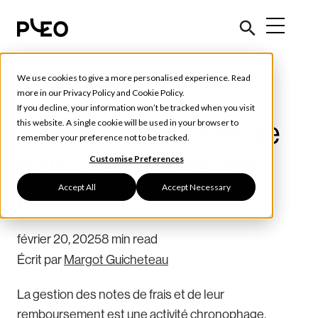
We use cookies to give a more personalised experience. Read
Outils et conseils
more in our
Privacy Policy
and
Cookie Policy
.
If you decline, your information won’t be tracked when you visit
Gestion des notes de
this website. A single cookie will be used in your browser to
remember your preference not to be tracked.
frais : Les meilleures
Customise Preferences
Accept All
Accept Necessary
pratiques
février 20, 2025
8 min read
Écrit par
Margot Guicheteau
La gestion des notes de frais et de leur
remboursement est une activité chronophage.