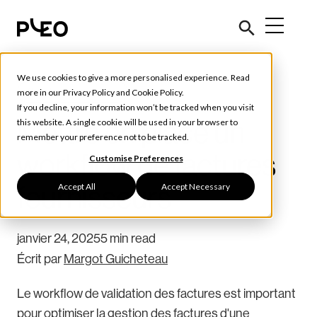
We use cookies to give a more personalised experience. Read
Outils et conseils
more in our
Privacy Policy
and
Cookie Policy
.
If you decline, your information won’t be tracked when you visit
Mettre en place un
this website. A single cookie will be used in your browser to
remember your preference not to be tracked.
workflow de factures
Customise Preferences
Accept All
Accept Necessary
fournisseurs
janvier 24, 2025
5 min read
Écrit par
Margot Guicheteau
Le workflow de validation des factures est important
pour optimiser la gestion des factures d'une