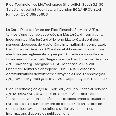
Pleo Technologies Ltd.Techspace Shoreditch South,32-38
Scrutton street,1st floor, rear unitLondon EC2A 4RQUnited
KingdomCVR: 36538686
La Carte Pleo est émise par Pleo Financial Services A/S aux
termes d’une licence accordée par MasterCard International
Incorporated. MasterCard et le logo MasterCard sont des
marques déposées de MasterCard International Incorporated.
Pleo Financial Services A/S est un établissement de monnaie
électronique réglementé, agréé par l’Autorité de surveillance
financière du Danemark. Siège social de Pleo Financial Services
A/S : Ravnsborg Tværgade 5 C, 4. Copenhague N, 2200,
Danemark. Numéro d'entreprise : 39155435. Toutes les
communications devront être envoyées à Pleo Technologies
A/S, Ravnsborg Tværgade 5C, 2200 Copenhague N, Danemark
Pleo Technologies A/S (36538686) et Pleo Financial Services
A/S (39155435),
2024.
Tous droits réservés. L’affirmation
“solution de gestion des dépenses professionnelles leader en
Europe” se base sur le nombre de clients Pleo en Europe en
comparaison avec des solutions similaires et selon les
informations disponibles publiquement.