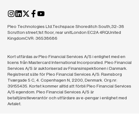
Pleo Technologies Ltd.Techspace Shoreditch South,32-38
Scrutton street,1st floor, rear unitLondon EC2A 4RQUnited
KingdomCVR: 36538686
Kort utfärdas av Pleo Financial Services A/S i enlighet med en
licens från Mastercard International Incorporated. Pleo Financial
Services A/S är auktoriserad av Finansinspektionen i Danmark.
Registrerat säte för Pleo Financial Services A/S: Ravnsborg
Tværgade 5 C, 4. Copenhagen N, 2200, Denmark. Org.nr:
39155435. Kortet kommer alltid att förbli Pleo Financial Services
A/S egendom. Pleo Financial Services A/S är
betaltjänstleverantör och utfärdare av e-pengar i enlighet med
Avtalet.
Pleo Technologies A/S (36538686) och Pleo Financial
Services A/S (39155435),
2024.
All rights reserved. Påståendet
'Europas främsta utgiftslösning' baseras på antalet företag i
Europa som använder Pleo jämfört med liknande lösningar, enligt