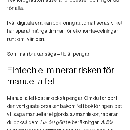
Teknologi automatiserar processer och frigör tid
för alla.
I vår digitala era kan bokföring automatiseras, vilket
har sparat många timmar för ekonomiavdelningar
runt om i världen.
Som man brukar säga – tid är pengar.
Fintech eliminerar risken för
manuella fel
Manuella fel kostar också pengar. Om du tar bort
den vanligaste orsaken bakom fel i bokföringen, det
vill säga manuella fel gjorda av människor, raderar
du också dem.
Ha det gött
felberäkningar.
Adiós