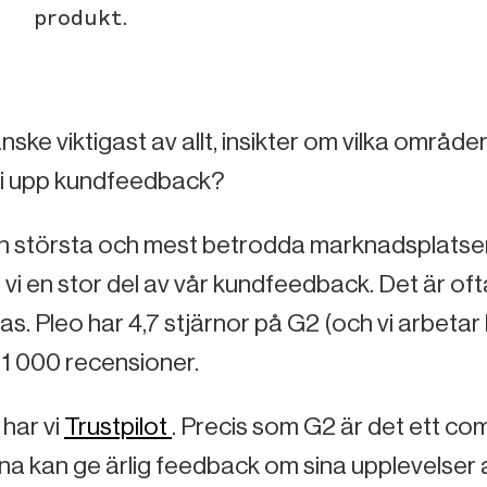
produkt.
ske viktigast av allt, insikter om vilka områd
vi upp kundfeedback?
en största och mest betrodda marknadsplatse
vi en stor del av vår kundfeedback. Det är of
as. Pleo har 4,7 stjärnor på G2 (och vi arbetar 
 1 000 recensioner.
har vi
Trustpilot
. Precis som G2 är det ett co
a kan ge ärlig feedback om sina upplevelser 