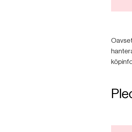
Oavsett
hantera
köpinf
Ple