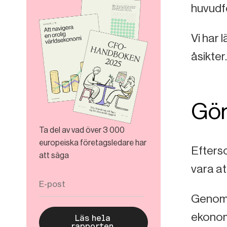
huvudf
Vi har 
åsikter.
Gör
Ta del av vad över 3 000
europeiska företagsledare har
Efterso
att säga
vara a
Genom a
ekonomi