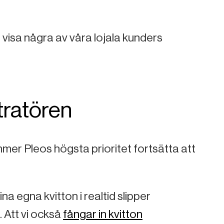
.
 vi visa några av våra lojala kunders
stratören
mer Pleos högsta prioritet fortsätta att
 egna kvitton i realtid slipper
 Att vi också
fångar in kvitton