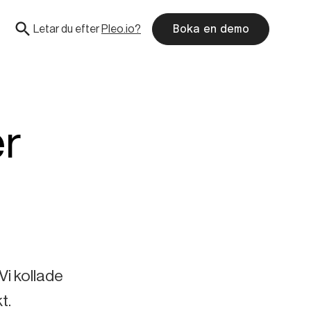
Letar du efter
Pleo.io?
Boka en demo
er
Vi kollade
t.