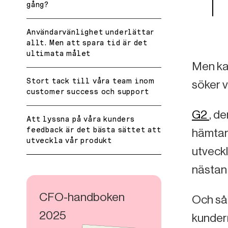
gång?
Användarvänlighet underlättar
allt. Men att spara tid är det
ultimata målet
Men kan
Stort tack till våra team inom
söker 
customer success och support
G2
, d
Att lyssna på våra kunders
feedback är det bästa sättet att
hämtar 
utveckla vår produkt
utveckl
nästan
CFO-handboken
Och så 
2025
kundern