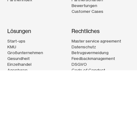
Bewertungen
Customer Cases
Lösungen
Rechtliches
Start-ups
Master service agreement
KMU
Datenschutz
Großunternehmen
Betrugsvermeidung
Gesundheit
Feedbackmanagement
Einzelhandel
DSGVO
Agenturen
Code of Conduct
Logistik
Technologie
Pleo Technologies Ltd.Techspace Shoreditch South,32-38
Scrutton street,1st floor, rear unitLondon EC2A 4RQUnited
KingdomCVR: 36538686