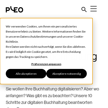
Wir verwenden Cookies, um Ihnen ein personalisiertes
Ausgabenverwaltung
Benutzererlebnis zu bieten. Weitere Informationen finden Sie
in unseren
Datenschutzbestimmungen
und unserer
Cookie-
In 10 Schritten zur
Richtlinie
.
Ihre Daten werden nicht nachverfolgt, wenn Sie dies ablehnen.
Es wird lediglich ein Cookie gesetzt, um Ihre Entscheidung
digitalen Buchhaltung
gegen das Tracking zu speichern.
Präferenzen anpassen
April 21, 2021
7 min read
Alle akzeptieren
Akzeptiere notwendig
Geschrieben von
Désirée Cornet
Sie wollen Ihre Buchhaltung digitalisieren? Aber wo
anfangen? Was gibt es zu beachten? Unsere 10
Schritte zur digitalen Buchhaltung beantworten