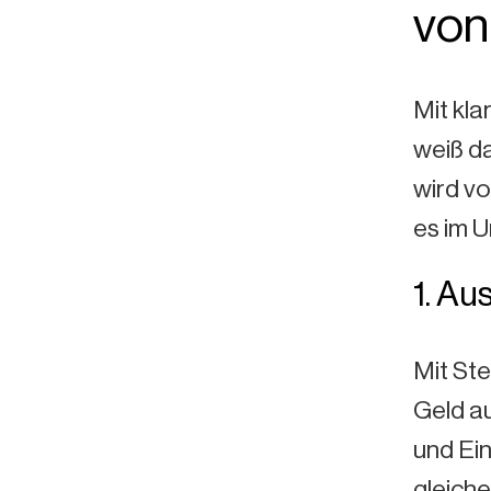
von 
Mit kla
weiß d
wird vo
es im U
1. Au
Mit Ste
Geld a
und Ein
gleiche