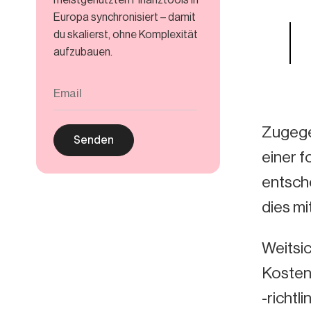
Europa synchronisiert – damit
du skalierst, ohne Komplexität
aufzubauen.
Zugege
einer f
entsch
dies m
Weitsi
Kostenv
-richtl