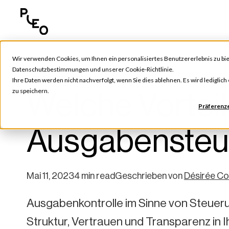
Wir verwenden Cookies, um Ihnen ein personalisiertes Benutzererlebnis zu bie
Tools & Tipps
Datenschutzbestimmungen
und unserer
Cookie-Richtlinie
.
Ihre Daten werden nicht nachverfolgt, wenn Sie dies ablehnen. Es wird lediglic
Welche Vorteil
zu speichern.
Präferenz
Ausgabensteue
Mai 11, 2023
4 min read
Geschrieben von
Désirée Co
Ausgabenkontrolle im Sinne von Steueru
Struktur, Vertrauen und Transparenz in I