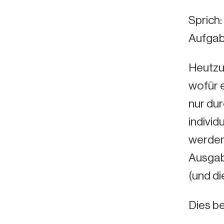
Sprich:
Aufgab
Heutzut
wofür 
nur du
indivi
werden.
Ausgab
(und di
Dies b