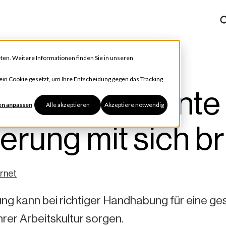
ten. Weitere Informationen finden Sie in unseren
h ein Cookie gesetzt, um Ihre Entscheidung gegen das Tracking
e, eine gekonnte
en anpassen
Alle akzeptieren
Akzeptiere notwendig
rung mit sich br
rnet
ng kann bei richtiger Handhabung für eine g
hrer Arbeitskultur sorgen.