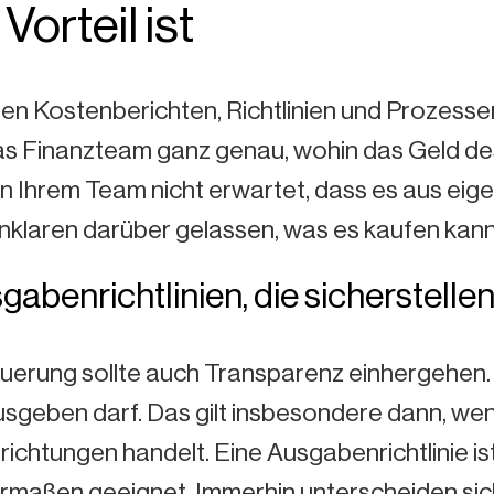
Vorteil ist
ren Kostenberichten, Richtlinien und Prozessen, 
as Finanzteam ganz genau, wohin das Geld des
n Ihrem Team nicht erwartet, dass es aus eig
nklaren darüber gelassen, was es kaufen kann 
sgabenrichtlinien, die sicherstellen,
uerung sollte auch Transparenz einhergehen. E
usgeben darf. Das gilt insbesondere dann, we
richtungen handelt. Eine Ausgabenrichtlinie i
rmaßen geeignet. Immerhin unterscheiden sich