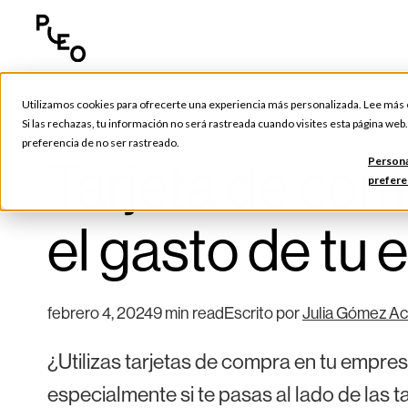
Utilizamos cookies para ofrecerte una experiencia más personalizada. Lee más
Consejos y Herramientas
Si las rechazas, tu información no será rastreada cuando visites esta página web
preferencia de no ser rastreado.
Tarjeta de com
Persona
prefere
el gasto de tu
febrero 4, 2024
9 min read
Escrito por
Julia Gómez A
¿Utilizas tarjetas de compra en tu empre
especialmente si te pasas al lado de las ta