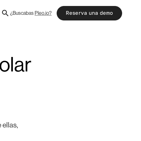
¿Buscabas
Pleo.io?
Reserva una demo
olar
ellas,