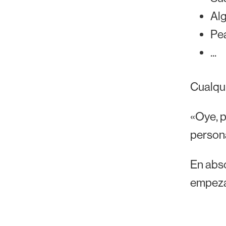
Al
Pea
...
Cualqui
«Oye, p
persona
En abso
empezan