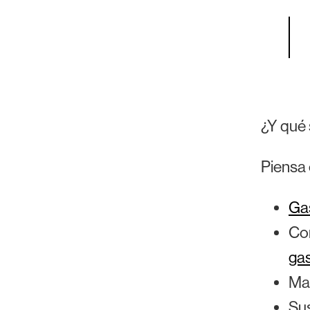
¿Y qué 
Piensa 
Gas
Com
gas
Mat
Sus