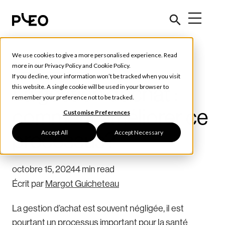
We use cookies to give a more personalised experience. Read
Outils et conseils
more in our
Privacy Policy
and
Cookie Policy
.
If you decline, your information won’t be tracked when you visit
La gestion d’achat :
this website. A single cookie will be used in your browser to
remember your preference not to be tracked.
comment améliorer ce
Customise Preferences
Accept All
Accept Necessary
processus?
octobre 15, 2024
4 min read
Écrit par
Margot Guicheteau
La gestion d’achat est souvent négligée, il est
pourtant un processus important pour la santé