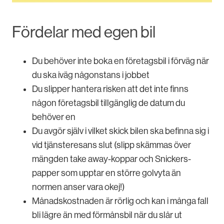
Fördelar med egen bil
Du behöver inte boka en företagsbil i förväg när
du ska iväg någonstans i jobbet
Du slipper hantera risken att det inte finns
någon företagsbil tillgänglig de datum du
behöver en
Du avgör själv i vilket skick bilen ska befinna sig i
vid tjänsteresans slut (slipp skämmas över
mängden take away-koppar och Snickers-
papper som upptar en större golvyta än
normen anser vara okej!)
Månadskostnaden är rörlig och kan i många fall
bli lägre än med förmånsbil när du slår ut