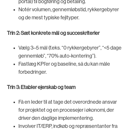
portal) til bogføring og betaling.
Notér volumen, gennemløbstid, rykkergebyrer
og de mest typiske fejltyper.
Trin 2: Sæt konkrete mål og succeskriterier
Vælg 3–5 mål (f.eks. “0 rykkergebyrer”, “<5 dage
gennemløb”, “70% auto-kontering”).
Fastlæg KPI’er og baseline, så du kan måle
forbedringer.
Trin 3: Etabler ejerskab og team
Få en leder til at tage det overordnede ansvar
for projektet og en procesejer i økonomi, der
driver den daglige implementering.
Involver IT/ERP, indkøb og repræsentanter fra