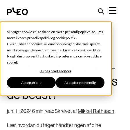
Vi bruger cookies til at skabe en mere personlig oplevelse. Læs
Tips og tricks
mere i vores
privatlivspolitik
og
cookiepolitik
.
Hvis du afviser cookies, vil dine oplysninger ikke blive sporet,
Hvad er
når du besøger denne hjemmeside. En enkelt cookie vil blive
brugt i din browser til at huske din præference om ikke at blive
sporet.
leverandørfakturaer –
Tilpas præferencer
og hvordan håndteres
Acceptér alle
Accepter nødvendig
de bedst?
juni 11, 2024
6 min read
Skrevet af
Mikkel Rathsach
Lær, hvordan du tager håndteringen af dine