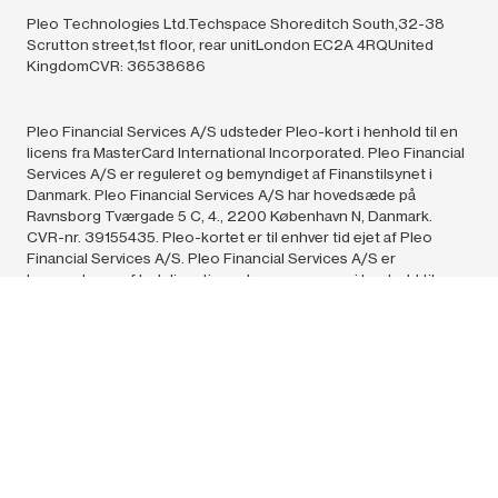
Pleo Technologies Ltd.Techspace Shoreditch South,32-38
Scrutton street,1st floor, rear unitLondon EC2A 4RQUnited
KingdomCVR: 36538686
Pleo Financial Services A/S udsteder Pleo-kort i henhold til en
licens fra MasterCard International Incorporated. Pleo Financial
Services A/S er reguleret og bemyndiget af Finanstilsynet i
Danmark. Pleo Financial Services A/S har hovedsæde på
Ravnsborg Tværgade 5 C, 4., 2200 København N, Danmark.
CVR-nr. 39155435. Pleo-kortet er til enhver tid ejet af Pleo
Financial Services A/S. Pleo Financial Services A/S er
leverandøren af betalingstjenester og e-penge i henhold til
denne Aftales.
Pleo Technologies A/S (36538686) og Pleo Financial Services
A/S (39155435),
2024.
All rights reserved. Påstanden om, at vi er
“Europas førende løsning til udgiftshåndtering”, er baseret på
det antal virksomheder i Europa, som anvender Pleo,
sammenlignet med lignende løsninger og i henhold til offentligt
tilgængelige oplysninger.