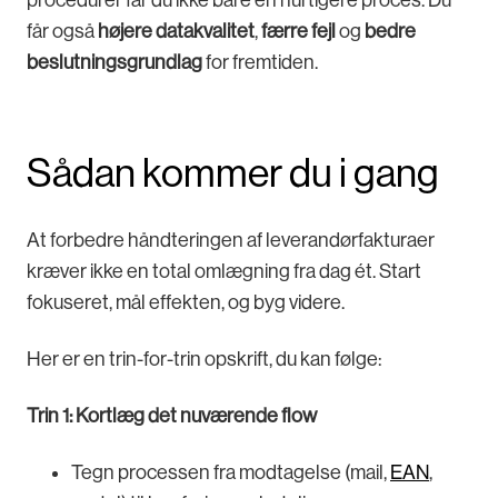
procedurer får du ikke bare en hurtigere proces. Du
får også
højere datakvalitet
,
færre fejl
og
bedre
beslutningsgrundlag
for fremtiden.
Sådan kommer du i gang
At forbedre håndteringen af leverandørfakturaer
kræver ikke en total omlægning fra dag ét. Start
fokuseret, mål effekten, og byg videre.
Her er en trin-for-trin opskrift, du kan følge:
Trin 1: Kortlæg det nuværende flow
Tegn processen fra modtagelse (mail,
EAN
,