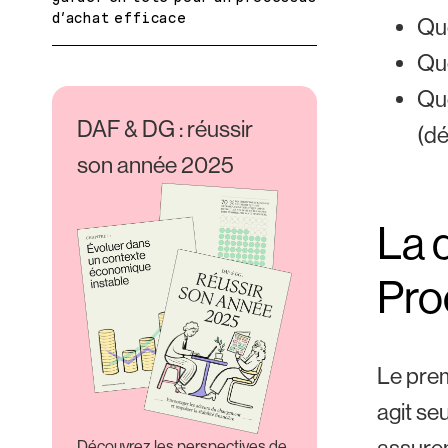
d’achat efficace
Que
Que
Que
DAF & DG : réussir
(dé
son année 2025
La 
Pro
Le prem
agit se
assuren
Découvrez les perspectives de