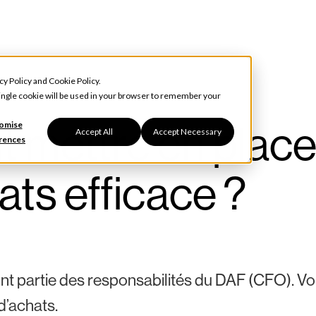
cy Policy
and
Cookie Policy
.
 single cookie will be used in your browser to remember your
 mettre en place
omise
Accept All
Accept Necessary
rences
ts efficace ?
nt partie des responsabilités du DAF (CFO). Vo
d’achats.