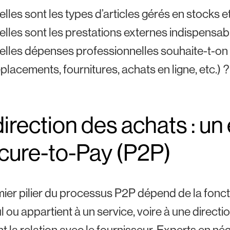
lles sont les types d’articles gérés en stocks e
lles sont les prestations externes indispensab
lles dépenses professionnelles souhaite-t-on 
placements, fournitures, achats en ligne, etc.) ?
direction des achats : un
cure-to-Pay (P2P)
ier pilier du processus P2P dépend de la fonctio
ul ou appartient à un service, voire à une direc
t la relation avec le fournisseur. Experts en négo