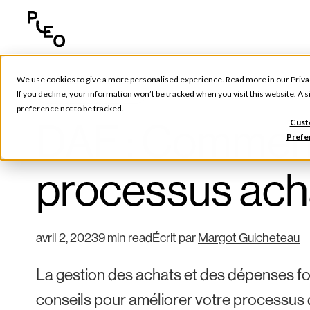
We use cookies to give a more personalised experience. Read more in our
Priva
Outils et conseils
If you decline, your information won’t be tracked when you visit this website. A
preference not to be tracked.
DAF : Comment
Cust
Prefe
processus acha
avril 2, 2023
9 min read
Écrit par
Margot Guicheteau
La gestion des achats et des dépenses fo
conseils pour améliorer votre processus 