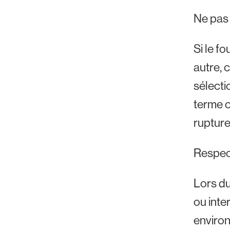
Ne pas 
Si le f
autre, 
sélecti
terme o
rupture
Respect
Lors du
ou inte
environ