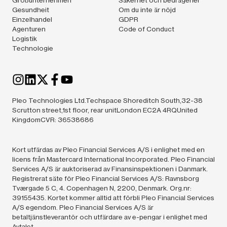
Gesundheit
Om du inte är nöjd
Einzelhandel
GDPR
Agenturen
Code of Conduct
Logistik
Technologie
Pleo Technologies Ltd.Techspace Shoreditch South,32-38
Scrutton street,1st floor, rear unitLondon EC2A 4RQUnited
KingdomCVR: 36538686
Kort utfärdas av Pleo Financial Services A/S i enlighet med en
licens från Mastercard International Incorporated. Pleo Financial
Services A/S är auktoriserad av Finansinspektionen i Danmark.
Registrerat säte för Pleo Financial Services A/S: Ravnsborg
Tværgade 5 C, 4. Copenhagen N, 2200, Denmark. Org.nr:
39155435. Kortet kommer alltid att förbli Pleo Financial Services
A/S egendom. Pleo Financial Services A/S är
betaltjänstleverantör och utfärdare av e-pengar i enlighet med
Avtalet.