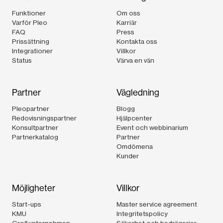
Funktioner
Om oss
Varför Pleo
Karriär
FAQ
Press
Prissättning
Kontakta oss
Integrationer
Villkor
Status
Värva en vän
Partner
Vägledning
Pleopartner
Blogg
Redovisningspartner
Hjälpcenter
Konsultpartner
Event och webbinarium
Partnerkatalog
Partner
Omdömena
Kunder
Möjligheter
Villkor
Start-ups
Master service agreement
KMU
Integritetspolicy
Großunternehmen
Säkerhet och bedrägerier