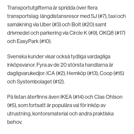
Transportutgifterna är spridda över flera
transportslag: långdistansresor med SJ (#7), taxi och
samåkning via Uber (#3) och Bolt (#20) samt
drivmedel och parkering via Circle K (#9), OKQ8 (#17)
och EasyPark (#10).
Svenska kunder visar också tydliga vardagliga
inköpsvanor. Fyra av de 20 största handlarna är
dagligvarukedjor: ICA (#2), Hemköp (#13), Coop (#15)
och Systembolaget (#12).
På listan återfinns även IKEA (#14) och Clas Ohlson
(#5), som fortsatt är populära val för inköp av
utrustning, kontorsmaterial och andra praktiska
behov.