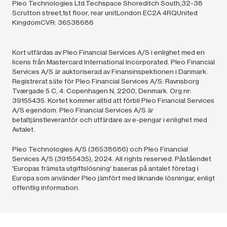
Pleo Technologies Ltd.Techspace Shoreditch South,32-38
Scrutton street,1st floor, rear unitLondon EC2A 4RQUnited
KingdomCVR: 36538686
Kort utfärdas av Pleo Financial Services A/S i enlighet med en
licens från Mastercard International Incorporated. Pleo Financial
Services A/S är auktoriserad av Finansinspektionen i Danmark.
Registrerat säte för Pleo Financial Services A/S: Ravnsborg
Tværgade 5 C, 4. Copenhagen N, 2200, Denmark. Org.nr:
39155435. Kortet kommer alltid att förbli Pleo Financial Services
A/S egendom. Pleo Financial Services A/S är
betaltjänstleverantör och utfärdare av e-pengar i enlighet med
Avtalet.
Pleo Technologies A/S (36538686) och Pleo Financial
Services A/S (39155435),
2024.
All rights reserved. Påståendet
'Europas främsta utgiftslösning' baseras på antalet företag i
Europa som använder Pleo jämfört med liknande lösningar, enligt
offentlig information.