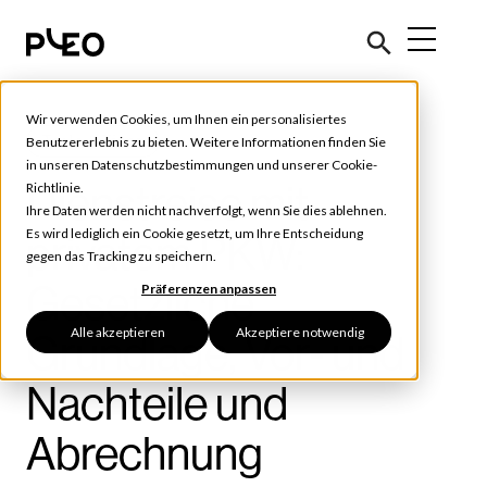
Wir verwenden Cookies, um Ihnen ein personalisiertes
Tools & Tipps
Benutzererlebnis zu bieten. Weitere Informationen finden Sie
in unseren
Datenschutzbestimmungen
und unserer
Cookie-
Dienstreise mit
Richtlinie
.
Ihre Daten werden nicht nachverfolgt, wenn Sie dies ablehnen.
Es wird lediglich ein Cookie gesetzt, um Ihre Entscheidung
privatem PKW:
gegen das Tracking zu speichern.
Gesetzliche
Präferenzen anpassen
Alle akzeptieren
Akzeptiere notwendig
Grundlage, Vor- und
Nachteile und
Abrechnung