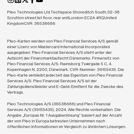
Pleo Technologies Ltd.Techspace Shoreditch South,32-38
Scrutton street,1st floor, rear unitLondon EC2A 4RQUnited
KingdomCVR: 36538686
Pleo-Karten werden von Pleo Financial Services A/S gemäß
einer Lizenz von Mastercard International Incorporated
ausgegeben. Pleo Financial Services A/S steht unter der
Aufsicht der Finanzmarktaufsicht Dänemarks. Firmensitz von
Pleo Financial Services A/S: Ravnsborg Tværgade 5 C, 4.
Kopenhagen N, 2200, Dänemark. CVR-Nummer: 39155435. Die
Pleo-Karte verbleibt jederzeit das Eigentum von Pleo Financial
Services A/S. Pleo Financial Services A/S ist der
Zahlungsdienstleister und E-Geld-Emittent für die Zwecke des
Vertrags.
Pleo Technologies A/S (36538686) und Pleo Financial
Services A/S (39155435),
2024.
Alle Rechte vorbehalten. Die
Angabe „Europas Nr. 1 Ausgabenlösung“ basiert auf der Anzahl
der von Pleo in Europa betreuten Unternehmen nach
öffentlichen Informationen im Vergleich zu ähnlichen Lösungen.