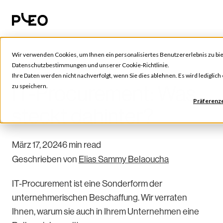
Wir verwenden Cookies, um Ihnen ein personalisiertes Benutzererlebnis zu bie
Tools & Tipps
Datenschutzbestimmungen
und unserer
Cookie-Richtlinie
.
Ihre Daten werden nicht nachverfolgt, wenn Sie dies ablehnen. Es wird lediglic
IT-Procurement: Was
zu speichern.
Präferenz
steckt dahinter?
März 17, 2024
6 min read
Geschrieben von
Elias Sammy Belaoucha
IT-Procurement ist eine Sonderform der
unternehmerischen Beschaffung. Wir verraten
Ihnen, warum sie auch in Ihrem Unternehmen eine