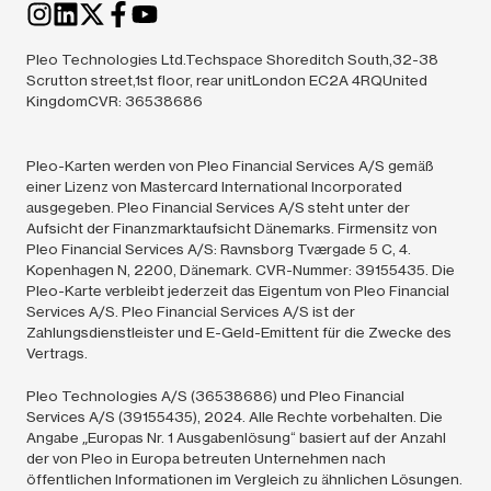
Pleo Technologies Ltd.Techspace Shoreditch South,32-38
Scrutton street,1st floor, rear unitLondon EC2A 4RQUnited
KingdomCVR: 36538686
Pleo-Karten werden von Pleo Financial Services A/S gemäß
einer Lizenz von Mastercard International Incorporated
ausgegeben. Pleo Financial Services A/S steht unter der
Aufsicht der Finanzmarktaufsicht Dänemarks. Firmensitz von
Pleo Financial Services A/S: Ravnsborg Tværgade 5 C, 4.
Kopenhagen N, 2200, Dänemark. CVR-Nummer: 39155435. Die
Pleo-Karte verbleibt jederzeit das Eigentum von Pleo Financial
Services A/S. Pleo Financial Services A/S ist der
Zahlungsdienstleister und E-Geld-Emittent für die Zwecke des
Vertrags.
Pleo Technologies A/S (36538686) und Pleo Financial
Services A/S (39155435),
2024.
Alle Rechte vorbehalten. Die
Angabe „Europas Nr. 1 Ausgabenlösung“ basiert auf der Anzahl
der von Pleo in Europa betreuten Unternehmen nach
öffentlichen Informationen im Vergleich zu ähnlichen Lösungen.