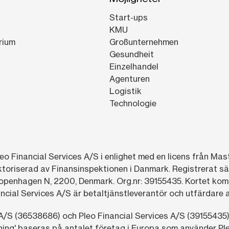
Start-ups
KMU
rium
Großunternehmen
Gesundheit
Einzelhandel
Agenturen
Logistik
Technologie
eo Financial Services A/S i enlighet med en licens från Mas
ktoriserad av Finansinspektionen i Danmark. Registrerat sä
openhagen N, 2200, Denmark. Org.nr: 39155435. Kortet komme
cial Services A/S är betaltjänstleverantör och utfärdare a
A/S (36538686) och Pleo Financial Services A/S (39155435)
ing' baseras på antalet företag i Europa som använder Pleo