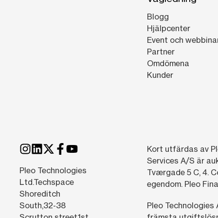
Blogg
Hjälpcenter
Event och webbina
Partner
Omdömena
Kunder
Kort utfärdas av Pl
Services A/S är au
Pleo Technologies
Tværgade 5 C, 4. C
Ltd.Techspace
egendom. Pleo Finan
Shoreditch
South,32-38
Pleo Technologies 
Scrutton street,1st
främsta utgiftslösn