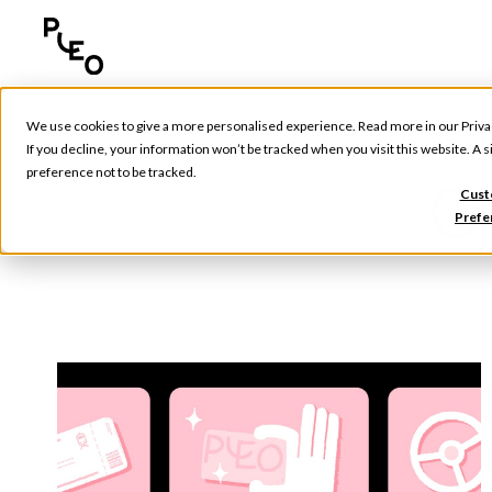
We use cookies to give a more personalised experience. Read more in our
Priva
If you decline, your information won’t be tracked when you visit this website. A
preference not to be tracked.
Ou
Cust
Prefe