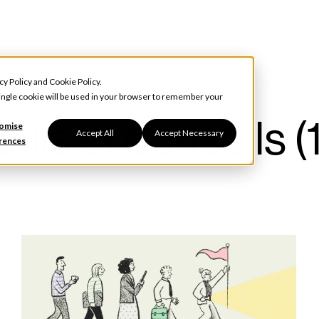
cy Policy
and
Cookie Policy
.
 single cookie will be used in your browser to remember your
tils et conseils (
omise
Accept All
Accept Necessary
rences