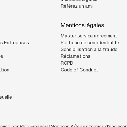
Référez un ami
Mentions légales
Master service agreement
s Entreprises
Politique de confidentialité
Sensibilisation à la fraude
es
Réclamations
RGPD
ation
Code of Conduct
suelle
émise par Pleo Financial Services A/S aux termes d’une lic