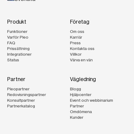
Produkt
Företag
Funktioner
Om oss
Varför Pleo
Karriär
FAQ
Press
Prissättning
Kontakta oss
Integrationer
Villkor
Status
Värva en vän
Partner
Vägledning
Pleopartner
Blogg
Redovisningspartner
Hjälpcenter
Konsultpartner
Event och webbinarium
Partnerkatalog
Partner
Omdömena
Kunder