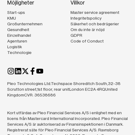
Möjligheter
Villkor
Start-ups
Master service agreement
KMU
Integritetspolicy
Großunternehmen
Säkerhet och bedrägerier
Gesundheit
Om du inte är nöjd
Einzelhandel
GDPR
Agenturen
Code of Conduct
Logistik
Technologie
Pleo Technologies Ltd.Techspace Shoreditch South,32-38
Scrutton street,1st floor, rear unitLondon EC2A 4RQUnited
KingdomCVR: 36538686
Kort utfärdas av Pleo Financial Services A/S i enlighet med en
licens från Mastercard International Incorporated. Pleo Financial
Services A/S är auktoriserad av Finansinspektionen i Danmark.
Registrerat säte för Pleo Financial Services A/S: Ravnsborg