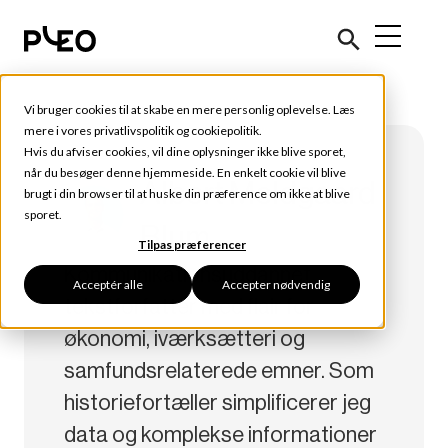
Vi bruger cookies til at skabe en mere personlig oplevelse. Læs
mere i vores
privatlivspolitik
og
cookiepolitik
.
Hvis du afviser cookies, vil dine oplysninger ikke blive sporet,
når du besøger denne hjemmeside. En enkelt cookie vil blive
Albert Meldgaard
brugt i din browser til at huske din præference om ikke at blive
sporet.
Blum
Tilpas præferencer
Kommunikationsuddannet
Acceptér alle
Accepter nødvendig
tekstforfatter med flair for
økonomi, iværksætteri og
samfundsrelaterede emner. Som
historiefortæller simplificerer jeg
data og komplekse informationer