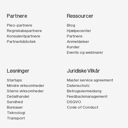
Partnere
Ressourcer
Pleo-partnere
Blog
Regnskabspartnere
Hjælpecenter
Konsulentpartnere
Partnere
Partnerbibliotek
Anmeldelser
Kunder
Events og webinarer
Løsninger
Juridiske Vilkår
Startups
Master service agreement
Mindre virksomheder
Datenschutz
Større virksomheder
Betrugsvermeidung
Detailhandel
Feedbackmanagement
Sundhed
DSGVO
Bureauer
Code of Conduct
Teknologi
Transport