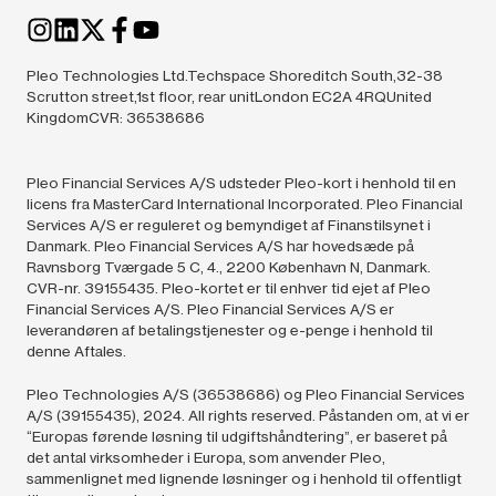
Pleo Technologies Ltd.Techspace Shoreditch South,32-38
Scrutton street,1st floor, rear unitLondon EC2A 4RQUnited
KingdomCVR: 36538686
Pleo Financial Services A/S udsteder Pleo-kort i henhold til en
licens fra MasterCard International Incorporated. Pleo Financial
Services A/S er reguleret og bemyndiget af Finanstilsynet i
Danmark. Pleo Financial Services A/S har hovedsæde på
Ravnsborg Tværgade 5 C, 4., 2200 København N, Danmark.
CVR-nr. 39155435. Pleo-kortet er til enhver tid ejet af Pleo
Financial Services A/S. Pleo Financial Services A/S er
leverandøren af betalingstjenester og e-penge i henhold til
denne Aftales.
Pleo Technologies A/S (36538686) og Pleo Financial Services
A/S (39155435),
2024.
All rights reserved. Påstanden om, at vi er
“Europas førende løsning til udgiftshåndtering”, er baseret på
det antal virksomheder i Europa, som anvender Pleo,
sammenlignet med lignende løsninger og i henhold til offentligt