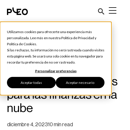
Utilizamos cookies para ofrecerte una experiencia más
Consejos y Herramientas
personalizada. Lee más en nuestra
Política de Privacidad
y
Política de Cookies
.
Finanzas cloud:
Si las rechazas, tu información no será rastreada cuando visites
esta página web. Se usará una sola cookie en tu navegador para
recordar tu preferencia de no ser rastreado.
importancia,
Personalizar preferencias
beneficios y consejos
Aceptar todas
Aceptar necesario
para las finanzas en la
nube
diciembre 4, 2023
10 min read