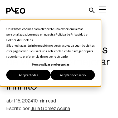
Utilizamos cookies para ofrecerte una experiencia más
Consejos y Herramientas
personalizada. Lee más en nuestra
Política de Privacidad
y
Política de Cookies
.
Reembolso de gastos
Si las rechazas, tu información no será rastreada cuando visites
esta página web. Se usará una sola cookie en tu navegador para
recordar tu preferencia de no ser rastreado.
de viaje: cómo mejorar
Personalizar preferencias
su gestión hasta el
Aceptar todas
Aceptar necesario
infinito
abril 15, 2024
10 min read
Escrito por
Julia Gómez Acuña