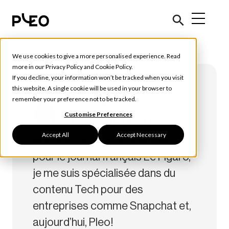
We use cookies to give a more personalised experience. Read
more in our
Privacy Policy
and
Cookie Policy
.
If you decline, your information won’t be tracked when you visit
this website. A single cookie will be used in your browser to
Margot
remember your preference not to be tracked.
Customise Preferences
Guicheteau
Accept All
Accept Necessary
Après avoir écrit pendant dix ans
pour le journal français Le Figaro,
je me suis spécialisée dans du
contenu Tech pour des
entreprises comme Snapchat et,
aujourd’hui, Pleo!