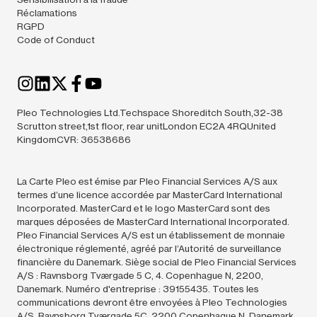
Réclamations
RGPD
Code of Conduct
Pleo Technologies Ltd.Techspace Shoreditch South,32-38
Scrutton street,1st floor, rear unitLondon EC2A 4RQUnited
KingdomCVR: 36538686
La Carte Pleo est émise par Pleo Financial Services A/S aux
termes d’une licence accordée par MasterCard International
Incorporated. MasterCard et le logo MasterCard sont des
marques déposées de MasterCard International Incorporated.
Pleo Financial Services A/S est un établissement de monnaie
électronique réglementé, agréé par l’Autorité de surveillance
financière du Danemark. Siège social de Pleo Financial Services
A/S : Ravnsborg Tværgade 5 C, 4. Copenhague N, 2200,
Danemark. Numéro d'entreprise : 39155435. Toutes les
communications devront être envoyées à Pleo Technologies
A/S, Ravnsborg Tværgade 5C, 2200 Copenhague N, Danemark