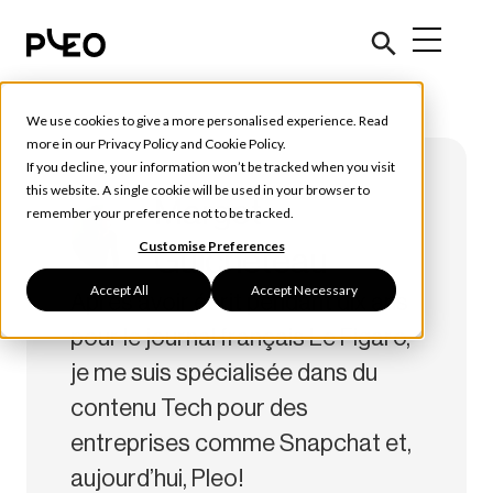
We use cookies to give a more personalised experience. Read
more in our
Privacy Policy
and
Cookie Policy
.
If you decline, your information won’t be tracked when you visit
this website. A single cookie will be used in your browser to
Margot
remember your preference not to be tracked.
Customise Preferences
Guicheteau
Accept All
Accept Necessary
Après avoir écrit pendant dix ans
pour le journal français Le Figaro,
je me suis spécialisée dans du
contenu Tech pour des
entreprises comme Snapchat et,
aujourd’hui, Pleo!