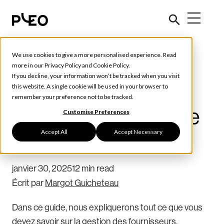
We use cookies to give a more personalised experience. Read
Outils et conseils
more in our
Privacy Policy
and
Cookie Policy
.
If you decline, your information won’t be tracked when you visit
Gestion des
this website. A single cookie will be used in your browser to
remember your preference not to be tracked.
fournisseurs : le guide
Customise Preferences
Accept All
Accept Necessary
ultime
janvier 30, 2025
12 min read
Écrit par
Margot Guicheteau
Dans ce guide, nous expliquerons tout ce que vous
devez savoir sur la gestion des fournisseurs.