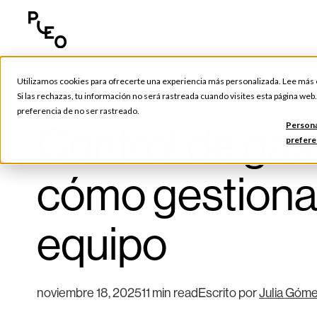
Utilizamos cookies para ofrecerte una experiencia más personalizada. Lee más
Gestión de gastos
Si las rechazas, tu información no será rastreada cuando visites esta página web
preferencia de no ser rastreado.
Control de ga
Persona
prefere
cómo gestionar
equipo
noviembre 18, 2025
11 min read
Escrito por
Julia Góm