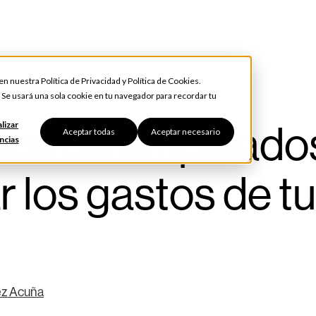
 en nuestra
Política de Privacidad
y
Política de Cookies
.
. Se usará una sola cookie en tu navegador para recordar tu
stos de empleado
lizar
Aceptar todas
Aceptar necesario
ncias
 los gastos de tu
ez Acuña