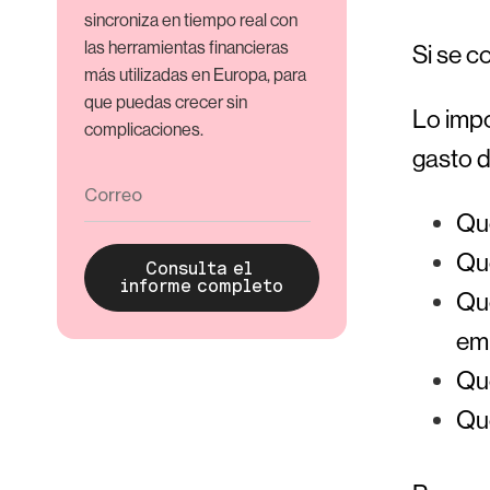
sincroniza en tiempo real con
las herramientas financieras
Si se c
más utilizadas en Europa, para
que puedas crecer sin
Lo impo
complicaciones.
gasto 
Que
Qu
Que
em
Que
Que