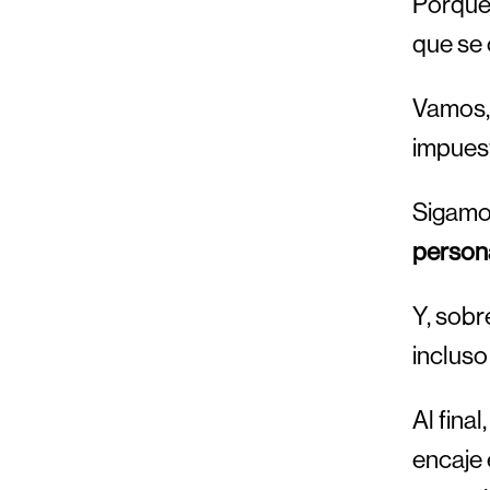
Porque 
que se 
Vamos, 
impuest
Sigamos
person
Y, sobr
incluso
Al fina
encaje 