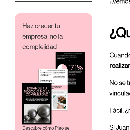
¿Vemos 
Haz crecer tu
¿Qu
empresa, no la
complejidad
Cuando
realiza
No se t
vincula
Fácil, 
Si Juan
Descubre cómo Pleo se