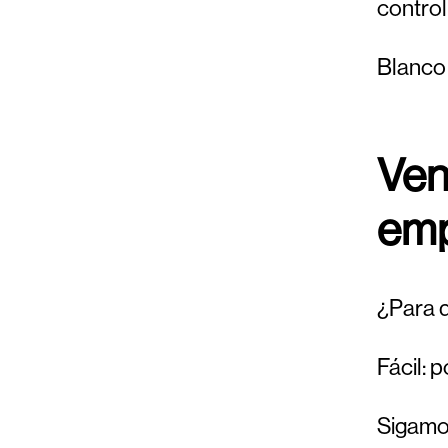
control
Blanco 
Ven
emp
¿Para q
Fácil: 
Sigamo