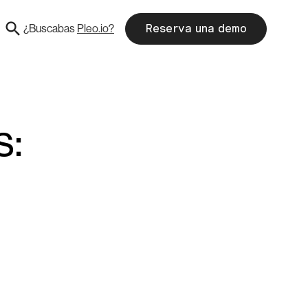
¿Buscabas
Pleo.io?
Reserva una demo
s: