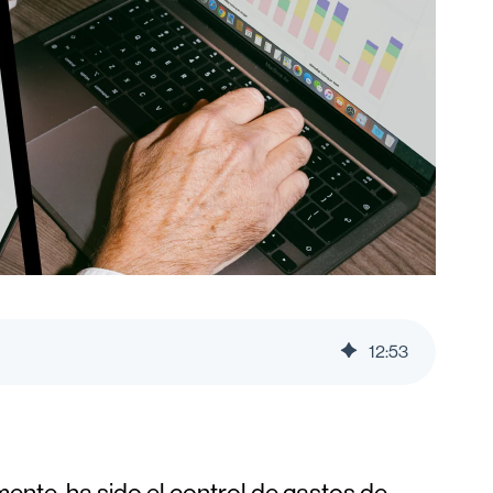
12
:
53
mente, ha sido el control de gastos de