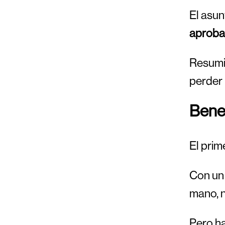
El asun
aprobac
Resumie
perder 
Benef
El prim
Con un
mano, n
Pero h