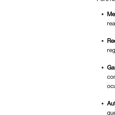
Mej
rea
Re
reg
Gan
com
oc
Aut
que