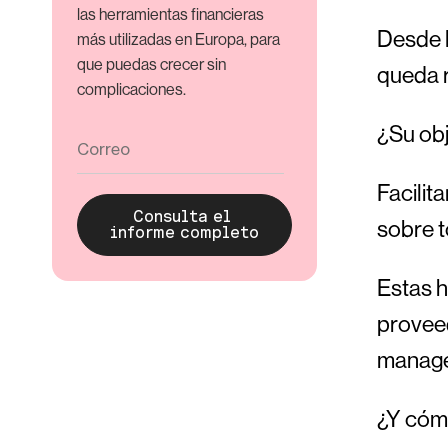
las herramientas financieras
Desde l
más utilizadas en Europa, para
que puedas crecer sin
queda r
complicaciones.
¿Su ob
Facilita
sobre t
Estas h
proveed
manager
¿Y cóm