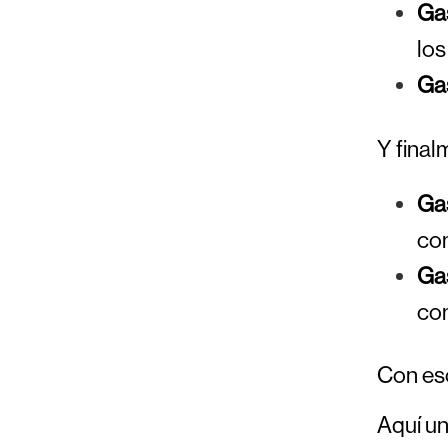
Ga
los
Ga
Y final
Gas
com
Gas
com
Con eso
Aquí un