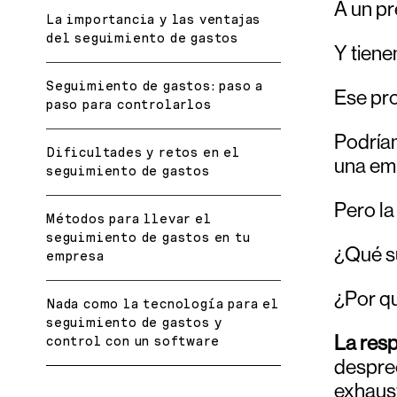
A un pr
La importancia y las ventajas
del seguimiento de gastos
Y tiene
Seguimiento de gastos: paso a
Ese pro
paso para controlarlos
Podríam
Dificultades y retos en el
una emp
seguimiento de gastos
Pero la
Métodos para llevar el
seguimiento de gastos en tu
¿Qué s
empresa
¿Por q
Nada como la tecnología para el
seguimiento de gastos y
La resp
control con un software
despreo
exhaust