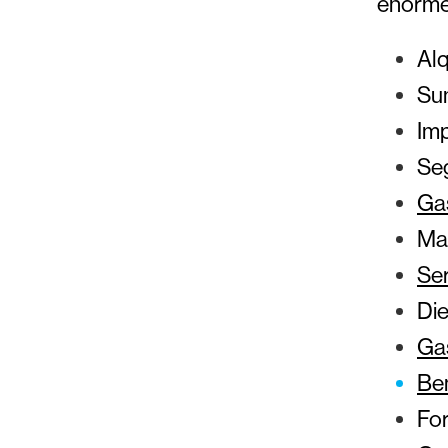
enorme
Alq
Su
Im
Se
Ga
Mar
Ser
Die
Ga
Ben
Fo