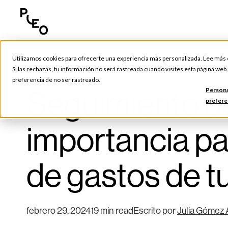
Utilizamos cookies para ofrecerte una experiencia más personalizada. Lee más
Consejos y Herramientas
Si las rechazas, tu información no será rastreada cuando visites esta página web
preferencia de no ser rastreado.
Seguimiento de
Persona
prefere
importancia pa
de gastos de 
febrero 29, 2024
19 min read
Escrito por
Julia Gómez