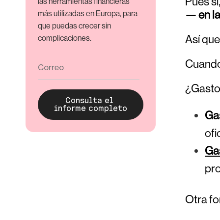
Pues sí
las herramientas financieras
— en la
más utilizadas en Europa, para
que puedas crecer sin
Así que
complicaciones.
Cuando 
¿Gastos
Gas
ofi
Gas
pro
Otra fo