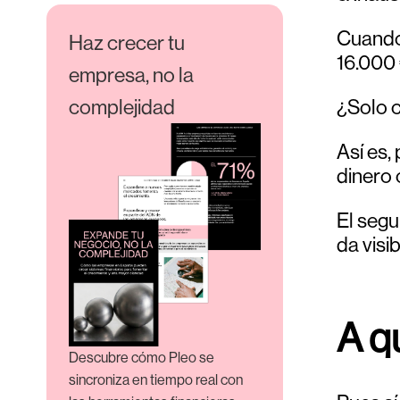
Cuando 
Haz crecer tu
16.000 
empresa, no la
complejidad
¿Solo c
Así es,
dinero 
El segu
da visib
A q
Descubre cómo Pleo se
sincroniza en tiempo real con