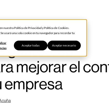
 en nuestra
Política de Privacidad
y
Política de Cookies
.
. Se usará una sola cookie en tu navegador para recordar tu
 gastos: su
lizar
Aceptar todas
Aceptar necesario
ncias
ra mejorar el con
tu empresa
 Acuña