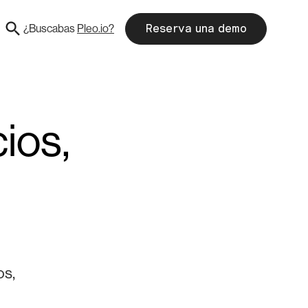
¿Buscabas
Pleo.io?
Reserva una demo
cios,
os,