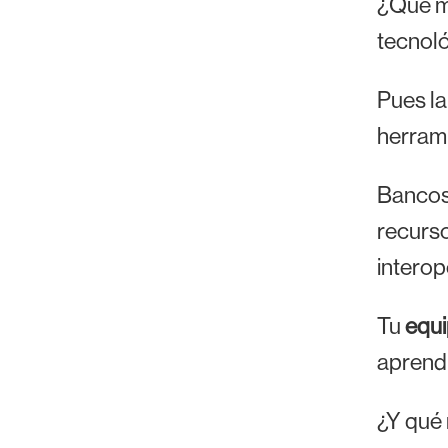
¿Qué má
tecnol
Pues l
herrami
Banco
recurso
interop
Tu
equ
aprendi
¿Y qué