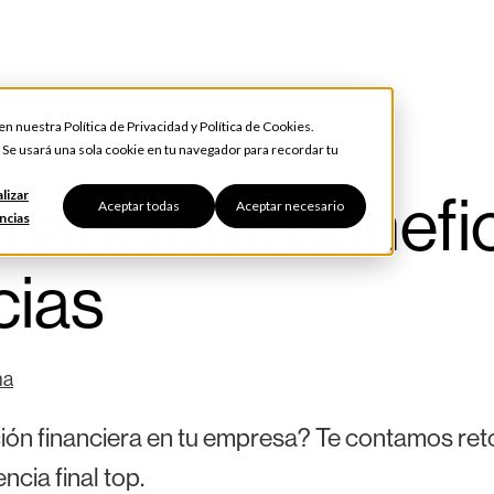
 en nuestra
Política de Privacidad
y
Política de Cookies
.
. Se usará una sola cookie en tu navegador para recordar tu
financiera: benefi
lizar
Aceptar todas
Aceptar necesario
ncias
cias
ña
ación financiera en tu empresa? Te contamos ret
ncia final top.