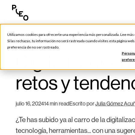
Utilizamos cookies para ofrecerte una experiencia más personalizada. Lee más
Consejos y Herramientas
Si las rechazas, tu información no será rastreada cuando visites esta página web
preferencia de no ser rastreado.
Digitalización 
Persona
prefere
retos y tenden
julio 16, 2024
14 min read
Escrito por
Julia Gómez Acu
¿Te has subido ya al carro de la digitaliz
tecnología, herramientas... con una sugere