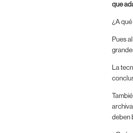
que ada
¿A qué 
Pues a
grandes
La tecn
conclus
También
archiva
deben b