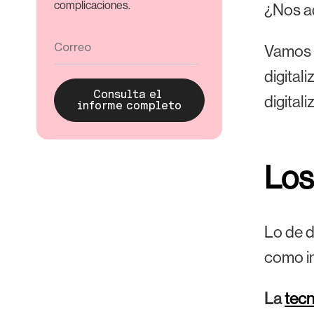
complicaciones.
¿Nos ad
Vamos a
digital
digital
Los
Lo de d
como im
La
tecn